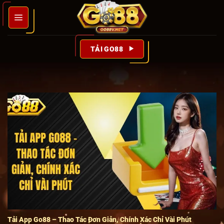
Bỏ
qua
nội
dung
TẢI GO88
Tải App Go88 – Thao Tác Đơn Giản, Chính Xác Chỉ Vài Phút