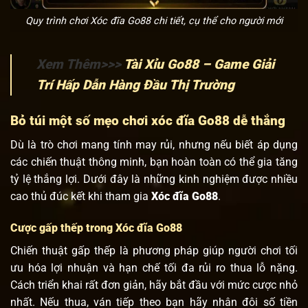
Quy trình chơi Xóc đĩa Go88 chi tiết, cụ thể cho người mới
Xem Thêm>>>
Tài Xỉu Go88 – Game Giải
Trí Hấp Dẫn Hàng Đầu Thị Trường
Bỏ túi một số mẹo chơi xóc đĩa Go88 dễ thắng
Dù là trò chơi mang tính may rủi, nhưng nếu biết áp dụng
các chiến thuật thông minh, bạn hoàn toàn có thể gia tăng
tỷ lệ thắng lợi. Dưới đây là những kinh nghiệm được nhiều
cao thủ đúc kết khi tham gia
Xóc đĩa Go88
.
Cược gấp thếp trong Xóc đĩa Go88
Chiến thuật gấp thếp là phương pháp giúp người chơi tối
ưu hóa lợi nhuận và hạn chế tối đa rủi ro thua lỗ nặng.
Cách triển khai rất đơn giản, hãy bắt đầu với mức cược nhỏ
nhất. Nếu thua, ván tiếp theo bạn hãy nhân đôi số tiền