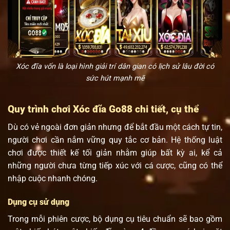
Xóc đĩa vốn là loại hình giải trí dân gian có lịch sử lâu đời có
sức hút mạnh mẽ
Quy trình chơi Xóc đĩa Go88 chi tiết, cụ thể
Dù có vẻ ngoài đơn giản nhưng để bắt đầu một cách tự tin,
người chơi cần nắm vững quy tắc cơ bản. Hệ thống luật
chơi được thiết kế tối giản nhằm giúp bất kỳ ai, kể cả
những người chưa từng tiếp xúc với cá cược, cũng có thể
nhập cuộc nhanh chóng.
Dụng cụ sử dụng
Trong mỗi phiên cược, bộ dụng cụ tiêu chuẩn sẽ bao gồm