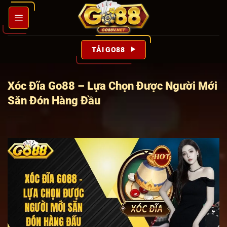
Bỏ
qua
nội
dung
TẢI GO88
Xóc Đĩa Go88 – Lựa Chọn Được Người Mới
Săn Đón Hàng Đầu