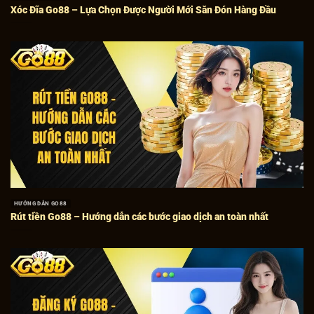
Xóc Đĩa Go88 – Lựa Chọn Được Người Mới Săn Đón Hàng Đầu
HƯỚNG DẪN GO88
Rút tiền Go88 – Hướng dẫn các bước giao dịch an toàn nhất